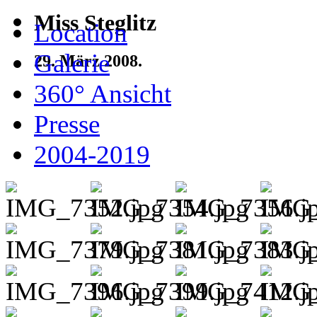
Miss Steglitz
Location
Galerie
29. März 2008.
360° Ansicht
Presse
2004-2019