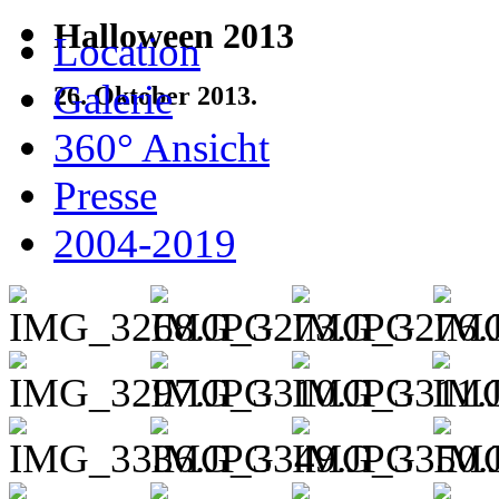
Halloween 2013
Location
Galerie
26. Oktober 2013.
360° Ansicht
Presse
2004-2019